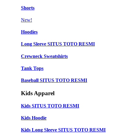
Shorts
New!
Hoodies
Long Sleeve SITUS TOTO RESMI
Crewneck Sweatshirts
Tank Tops
Baseball SITUS TOTO RESMI
Kids Apparel
Kids SITUS TOTO RESMI
Kids Hoodie
Kids Long Sleeve SITUS TOTO RESMI