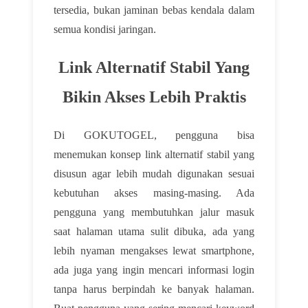
tersedia, bukan jaminan bebas kendala dalam
semua kondisi jaringan.
Link Alternatif Stabil Yang
Bikin Akses Lebih Praktis
Di GOKUTOGEL, pengguna bisa
menemukan konsep link alternatif stabil yang
disusun agar lebih mudah digunakan sesuai
kebutuhan akses masing-masing. Ada
pengguna yang membutuhkan jalur masuk
saat halaman utama sulit dibuka, ada yang
lebih nyaman mengakses lewat smartphone,
ada juga yang ingin mencari informasi login
tanpa harus berpindah ke banyak halaman.