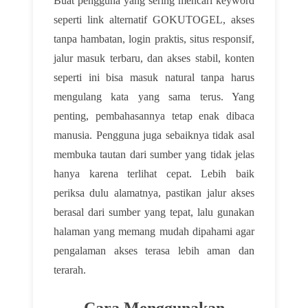
Buat pengguna yang sering mencari keyword
seperti link alternatif GOKUTOGEL, akses
tanpa hambatan, login praktis, situs responsif,
jalur masuk terbaru, dan akses stabil, konten
seperti ini bisa masuk natural tanpa harus
mengulang kata yang sama terus. Yang
penting, pembahasannya tetap enak dibaca
manusia. Pengguna juga sebaiknya tidak asal
membuka tautan dari sumber yang tidak jelas
hanya karena terlihat cepat. Lebih baik
periksa dulu alamatnya, pastikan jalur akses
berasal dari sumber yang tepat, lalu gunakan
halaman yang memang mudah dipahami agar
pengalaman akses terasa lebih aman dan
terarah.
Cara Menggunakan