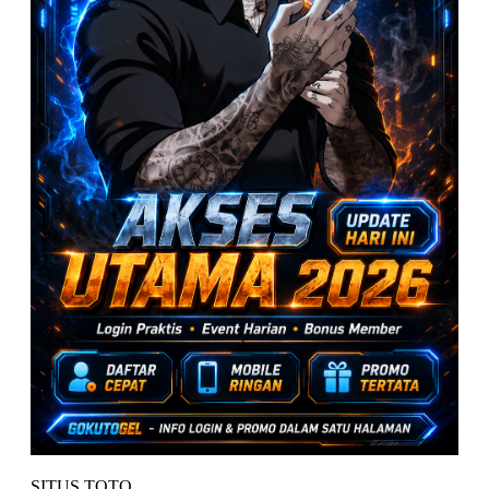
SITUS TOTO