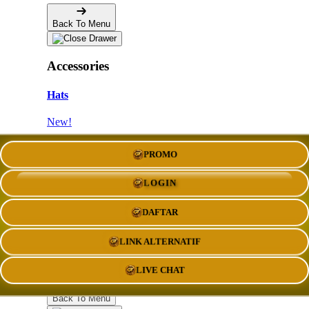
Back To Menu
Accessories
Hats
New!
Stickers
PROMO
Magnets
LOGIN
Phone Cases
DAFTAR
Pins
LINK ALTERNATIF
Totes
LIVE CHAT
Back To Menu