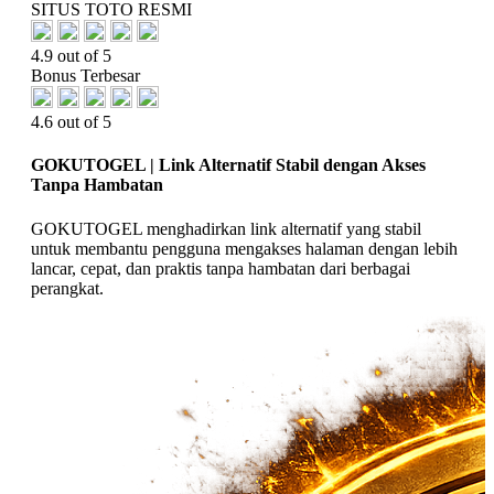
SITUS TOTO RESMI
4.9 out of 5
Bonus Terbesar
4.6 out of 5
GOKUTOGEL | Link Alternatif Stabil dengan Akses
Tanpa Hambatan
GOKUTOGEL menghadirkan link alternatif yang stabil
untuk membantu pengguna mengakses halaman dengan lebih
lancar, cepat, dan praktis tanpa hambatan dari berbagai
perangkat.