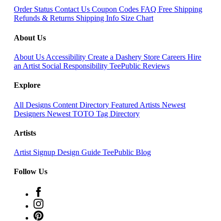
Order Status
Contact Us
Coupon Codes
FAQ
Free Shipping
Refunds & Returns
Shipping Info
Size Chart
About Us
About Us
Accessibility
Create a Dashery Store
Careers
Hire
an Artist
Social Responsibility
TeePublic Reviews
Explore
All Designs
Content Directory
Featured Artists
Newest
Designers
Newest TOTO
Tag Directory
Artists
Artist Signup
Design Guide
TeePublic Blog
Follow Us