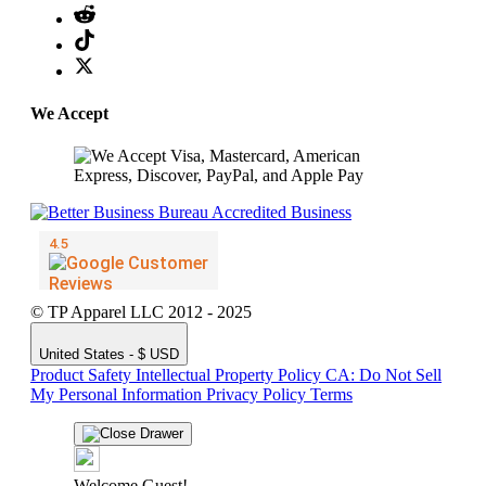
We Accept
© TP Apparel LLC 2012 - 2025
United States - $ USD
Product Safety
Intellectual Property Policy
CA: Do Not Sell
My Personal Information
Privacy Policy
Terms
Welcome Guest!